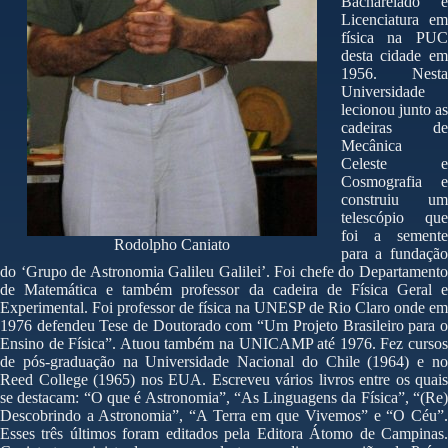
Bacharelado e
Licenciatura em
física na PUC
desta cidade em
1956. Nesta
Universidade
lecionou junto as
cadeiras de
Mecânica
Celeste e
Cosmografia e
construiu um
telescópio que
foi a semente
Rodolpho Caniato
para a fundação
do ‘Grupo de Astronomia Galileu Galilei’. Foi chefe do Departamento
de Matemática e também professor da cadeira de Física Geral e
Experimental. Foi professor de física na UNESP de Rio Claro onde em
1976 defendeu Tese de Doutorado com “Um Projeto Brasileiro para o
Ensino de Física”. Atuou também na UNICAMP até 1976. Fez cursos
de pós-graduação na Universidade Nacional do Chile (1964) e no
Reed College (1965) nos EUA. Escreveu vários livros entre os quais
se destacam: “O que é Astronomia”, “As Linguagens da Física”, “(Re)
Descobrindo a Astronomia”, “A Terra em que Vivemos” e “O Céu”.
Esses três últimos foram editados pela Editora Átomo de Campinas.