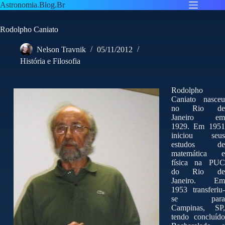
Pular
Astronomia.Blog.Br
para
o
Rodolpho Caniato
conteúdo
Nelson Travnik
05/11/2012
História e Filosofia
Rodolpho
Caniato nasceu
no Rio de
Janeiro em
1929. Em 1951
iniciou seus
estudos de
matemática e
física na PUC
do Rio de
Janeiro. Em
1953 transferiu-
se para
Campinas, SP,
tendo concluído