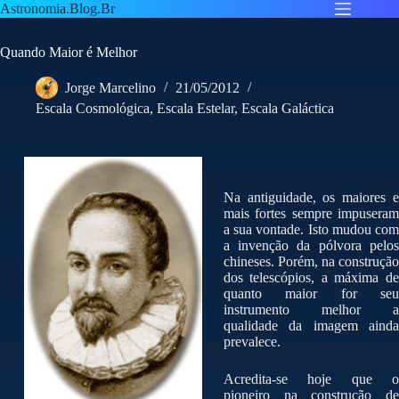
Pular
Astronomia.Blog.Br
para
o
Quando Maior é Melhor
conteúdo
Jorge Marcelino
21/05/2012
Escala Cosmológica
,
Escala Estelar
,
Escala Galáctica
Na antiguidade, os maiores e
mais fortes sempre impuseram
a sua vontade. Isto mudou com
a invenção da pólvora pelos
chineses. Porém, na construção
dos telescópios, a máxima de
quanto maior for seu
instrumento melhor a
qualidade da imagem ainda
prevalece.
Acredita-se hoje que o
pioneiro na construção de