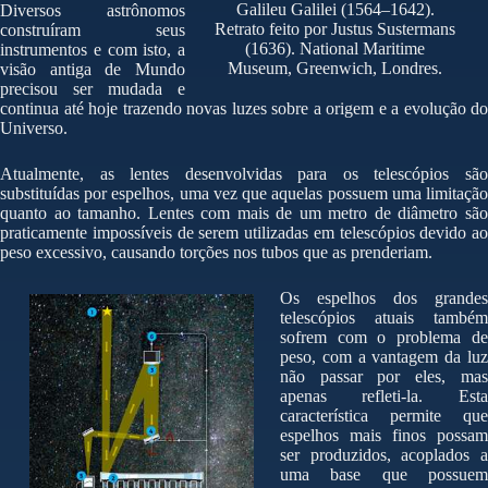
Galileu Galilei (1564–1642).
Diversos astrônomos
Retrato feito por Justus Sustermans
construíram seus
(1636). National Maritime
instrumentos e com isto, a
Museum, Greenwich, Londres.
visão antiga de Mundo
precisou ser mudada e
continua até hoje trazendo novas luzes sobre a origem e a evolução do
Universo.
Atualmente, as lentes desenvolvidas para os telescópios são
substituídas por espelhos, uma vez que aquelas possuem uma limitação
quanto ao tamanho. Lentes com mais de um metro de diâmetro são
praticamente impossíveis de serem utilizadas em telescópios devido ao
peso excessivo, causando torções nos tubos que as prenderiam.
Os espelhos dos grandes
telescópios atuais também
sofrem com o problema de
peso, com a vantagem da luz
não passar por eles, mas
apenas refleti-la. Esta
característica permite que
espelhos mais finos possam
ser produzidos, acoplados a
uma base que possuem