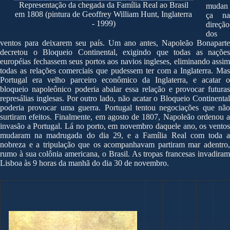
Representação da chegada da Família Real ao Brasil
mudan
em 1808 (pintura de Geoffrey William Hunt, Inglaterra
ça na
- 1999)
direção
dos
ventos para deixarem seu país. Um ano antes, Napoleão Bonaparte
decretou o Bloqueio Continental, exigindo que todas as nações
européias fechassem seus portos aos navios ingleses, eliminando assim
todas as relações comerciais que pudessem ter com a Inglaterra. Mas
Portugal era velho parceiro econômico da Inglaterra, e acatar o
bloqueio napoleônico poderia abalar essa relação e provocar futuras
represálias inglesas. Por outro lado, não acatar o Bloqueio Continental
poderia provocar uma guerra. Portugal tentou negociações que não
surtiram efeitos. Finalmente, em agosto de 1807, Napoleão ordenou a
invasão a Portugal. Lá no porto, em novembro daquele ano, os ventos
mudaram na madrugada do dia 29, e a Família Real com toda a
nobreza e a tripulação que os acompanhavam partiram mar adentro,
rumo à sua colônia americana, o Brasil. As tropas francesas invadiram
Lisboa às 9 horas da manhã do dia 30 de novembro.