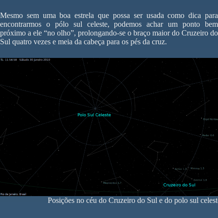
Mesmo sem uma boa estrela que possa ser usada como dica para
encontrarmos o pólo sul celeste, podemos achar um ponto bem
próximo a ele “no olho”, prolongando-se o braço maior do Cruzeiro do
Sul quatro vezes e meia da cabeça para os pés da cruz.
Posições no céu do Cruzeiro do Sul e do polo sul celest