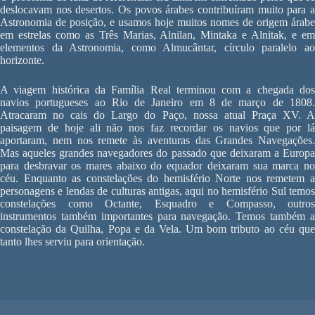
deslocavam nos desertos. Os povos árabes contribuíram muito para a
Astronomia de posição, e usamos hoje muitos nomes de origem árabe
em estrelas como as Três Marias, Alnilan, Mintaka e Alnitak, e em
elementos da Astronomia, como Almucântar, círculo paralelo ao
horizonte.
A viagem histórica da Família Real terminou com a chegada dos
navios portugueses ao Rio de Janeiro em 8 de março de 1808.
Atracaram no cais do Largo do Paço, nossa atual Praça XV. A
paisagem de hoje ali não nos faz recordar os navios que por lá
aportaram, nem nos remete às aventuras das Grandes Navegações.
Mas aqueles grandes navegadores do passado que deixaram a Europa
para desbravar os mares abaixo do equador deixaram sua marca no
céu. Enquanto as constelações do hemisfério Norte nos remetem a
personagens e lendas de culturas antigas, aqui no hemisfério Sul temos
constelações como Octante, Esquadro e Compasso, outros
instrumentos também importantes para navegação. Temos também a
constelação da Quilha, Popa e da Vela. Um bom tributo ao céu que
tanto lhes serviu para orientação.