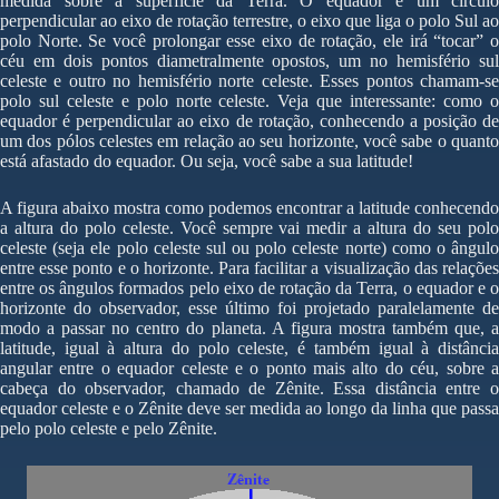
medida sobre a superfície da Terra. O equador é um círculo
perpendicular ao eixo de rotação terrestre, o eixo que liga o polo Sul ao
polo Norte. Se você prolongar esse eixo de rotação, ele irá “tocar” o
céu em dois pontos diametralmente opostos, um no hemisfério sul
celeste e outro no hemisfério norte celeste. Esses pontos chamam-se
polo sul celeste e polo norte celeste. Veja que interessante: como o
equador é perpendicular ao eixo de rotação, conhecendo a posição de
um dos pólos celestes em relação ao seu horizonte, você sabe o quanto
está afastado do equador. Ou seja, você sabe a sua latitude!
A figura abaixo mostra como podemos encontrar a latitude conhecendo
a altura do polo celeste. Você sempre vai medir a altura do seu polo
celeste (seja ele polo celeste sul ou polo celeste norte) como o ângulo
entre esse ponto e o horizonte. Para facilitar a visualização das relações
entre os ângulos formados pelo eixo de rotação da Terra, o equador e o
horizonte do observador, esse último foi projetado paralelamente de
modo a passar no centro do planeta. A figura mostra também que, a
latitude, igual à altura do polo celeste, é também igual à distância
angular entre o equador celeste e o ponto mais alto do céu, sobre a
cabeça do observador, chamado de Zênite. Essa distância entre o
equador celeste e o Zênite deve ser medida ao longo da linha que passa
pelo polo celeste e pelo Zênite.