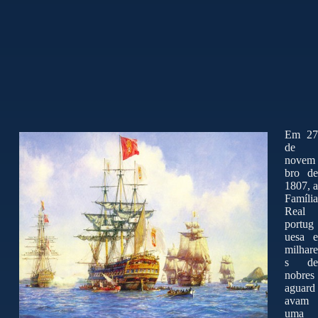
Em 27
de
novem
bro de
1807, a
Família
Real
portug
uesa e
milhare
s de
nobres
aguard
avam
uma