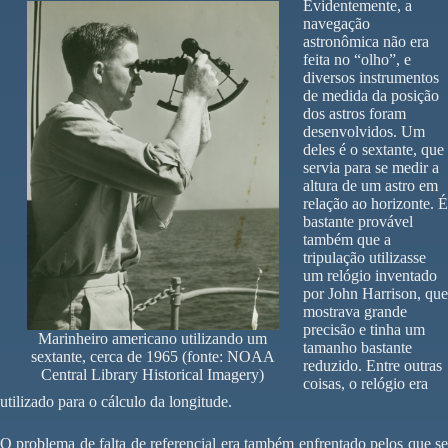
Evidentemente, a
navegação
astronômica não era
feita no “olho”, e
diversos instrumentos
de medida da posição
dos astros foram
desenvolvidos. Um
deles é o sextante, que
servia para se medir a
altura de um astro em
relação ao horizonte. É
bastante provável
também que a
tripulação utilizasse
um relógio inventado
por John Harrison, que
mostrava grande
precisão e tinha um
Marinheiro americano utilizando um
tamanho bastante
sextante, cerca de 1965 (fonte: NOAA
reduzido. Entre outras
Central Library Historical Imagery)
coisas, o relógio era
utilizado para o cálculo da longitude.
O problema de falta de referencial era também enfrentado pelos que se