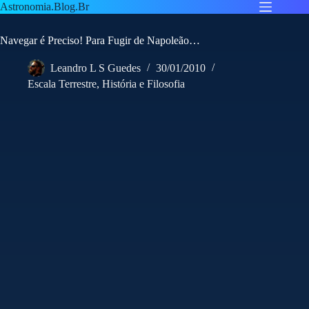
Pular
Astronomia.Blog.Br
para
o
Navegar é Preciso! Para Fugir de Napoleão…
conteúdo
Leandro L S Guedes
30/01/2010
Escala Terrestre
,
História e Filosofia