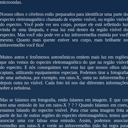
microondas.
Nossos olhos e cérebros estão preparados para identificar uma parte do
espectro eletromagnético chamado de espetro visível, ou região visível
do espectro. Você pode ver seu corpo, porque ele está refletindo luz
vinda de uma lâmpada, e essa luz está dentro da região visível do
espectro. Mas você não pode ver a luz infravermelha emitida por você
mesmo. Quanto mais quente estiver seu corpo, mais brilhante no
infravermelho você fica!
Muitos astros e fenômenos astronômicos emitem mais luz em regiões
que não vemos do espectro eletromagnético do que na região visível
do espectro. E nós conseguimos ver essa luz que nossos olhos não
captam, utilizando equipamentos especiais. Podemos tirar a fotografia
de uma nebulosa, por exemplo, em raios-X, outra no infravermelho e
depois outra no visível. Cada foto irá nos dar diferentes informações
sobre a nebulosa.
Mas se falamos em fotografia, então falamos em imagem. E que cor
tem uma emissão de luz em raios-X ? ? ? Quando falamos em cores,
estamos falando do espectro visível. Para criar uma imagem feita a
partir de luz de outras regiões do espectro eletromagnético, temos que
associar uma cor falsaa essa emissão. Assim, podemos associar
vermelho aos raios-X e verde ao infravermelho (não há regra para