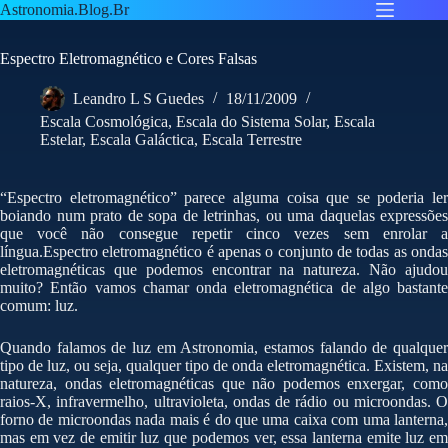
Pular
Astronomia.Blog.Br
para
o
Espectro Eletromagnético e Cores Falsas
conteúdo
Leandro L S Guedes
18/11/2009
Escala Cosmológica
,
Escala do Sistema Solar
,
Escala
Estelar
,
Escala Galáctica
,
Escala Terrestre
“Espectro eletromagnético” parece alguma coisa que se poderia ler
boiando num prato de sopa de letrinhas, ou uma daquelas expressões
que você não consegue repetir cinco vezes sem enrolar a
língua.Espectro eletromagnético é apenas o conjunto de todas as ondas
eletromagnéticas que podemos encontrar na natureza. Não ajudou
muito? Então vamos chamar onda eletromagnética de algo bastante
comum: luz.
Quando falamos de luz em Astronomia, estamos falando de qualquer
tipo de luz, ou seja, qualquer tipo de onda eletromagnética. Existem, na
natureza, ondas eletromagnéticas que não podemos enxergar, como
raios-X, infravermelho, ultravioleta, ondas de rádio ou microondas. O
forno de microondas nada mais é do que uma caixa com uma lanterna,
mas em vez de emitir luz que podemos ver, essa lanterna emite luz em