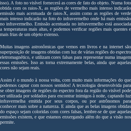
isso). A foto no visível fornecerá as cores de fato do objeto. Numa foto
obtida com os raios-X, as regiões de vermelho mais intenso indicarão
emissão mais acentuada de raios-X, assim como as regiões de verde
mais intenso indicarão na foto do infravermelho onde há mais emissão
no infravermelho. Emissão acentuada no infravermelho está associada
a temperaturas mais altas, e podemos verificar regiões mais quentes e
mais frias de um objeto extenso.
Muitas imagens astronômicas que vemos em livros e na internet são
superposição de imagens obtidas com luz de várias regiões do espectro
eletromagnético, e utilizam cores falsas para representar numa imagem
essas emissões. Isso as torna extremamente belas, ainda que aquelas
cores não sejam reais.
Assim é o mundo à nossa volta, com muito mais informações do que
podemos captar com nossos sentidos! A tecnologia desenvolvida para
se obter imagens de regiões do espectro fora da região do visível pode
ser utilizada por soldados para encontrar inimigos à noite, captando luz
infravermelha emitida por seus corpos, ou por astrônomos para
conhecer mais sobre a natureza. E ainda que as belas imagens obtidas
do espaço sejam coloridas com cores falsas, lembre-se de que aquelas
emissões existem, e que estamos enxergando além do que a visão nos
permite.