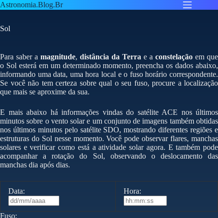
Pular
Astronomia.Blog.Br
para
o
Sol
conteúdo
Para saber a
magnitude
,
distância da Terra
e a
constelação
em que
o Sol esterá em um determinado momento, preencha os dados abaixo,
informando uma data, uma hora local e o fuso horário correspondente.
Se você não tem certeza sobre qual o seu fuso, procure a localização
que mais se aproxime da sua.
E mais abaixo há informações vindas do satélite ACE nos últimos
minutos sobre o vento solar e um conjunto de imagens também obtidas
nos últimos minutos pelo satélite SDO, mostrando diferentes regiões e
estruturas do Sol nesse momento. Você pode observar flares, manchas
solares e verificar como está a atividade solar agora. E também pode
acompanhar a rotação do Sol, observando o deslocamento das
manchas dia após dias.
Data:
Hora:
Fuso: