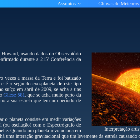
Assuntos
Chuvas de Meteoros
ew Howard, usando dados do Observatório
onfirmado durante a 215ª Conferência da
ro vezes a massa da Terra e foi batizado
 é o segundo exo-planeta de este tipo
mo suíço em abril de 2009, se acha a uns
mo
Gliese 581
, que se acha muito perto da
mo a sua estrela que tem um período de
r o planeta consiste em medir variações
al (ou oscilação) com o Espectrógrafo de
Interpretação artís
elle. Quando um planeta revoluciona em
 há uma interação gravitacional que tira levemente da estrela causand