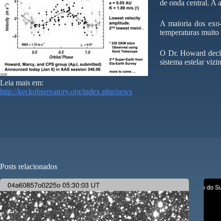
de onda central. A 
A maioria dos exo-
temperaturas muito 
O Dr. Howard decla
sistema estelar vizi
Leia mais em:
http://keckobservatory.org/index.php/news
Posts relacionados