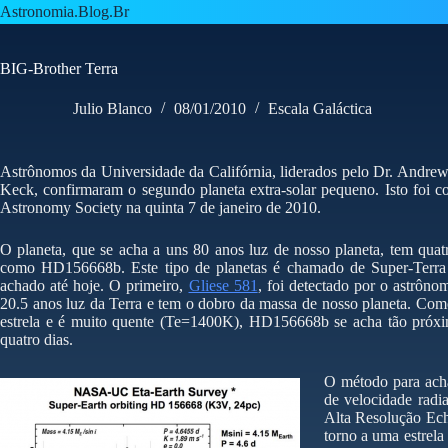
Pular
Astronomia.Blog.Br
para
o
conteúdo
BIG-Brother Terra
Julio Blanco
08/01/2010
Escala Galáctica
Astrônomos da Universidade da Califórnia, liderados pelo Dr. Andr
Keck, confirmaram o segundo planeta extra-solar pequeno. Isto foi c
Astronomy Society na quinta 7 de janeiro de 2010.
O planeta, que se acha a uns 80 anos luz de nosso planeta, tem quat
como HD156668b. Este tipo de planetas é chamado de Super-Terra e
achado até hoje. O primeiro,
Gliese 581
, foi detectado por o astrôno
20.5 anos luz da Terra e tem o dobro da massa de nosso planeta. Co
estrela e é muito quente (Te=1400K), HD156668b se acha tão próxi
quatro dias.
O método para acha
de velocidade radi
Alta Resolução Ech
torno a uma estrela