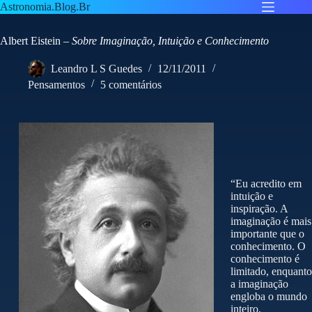
Pular
Astronomia.Blog.Br
para
o
Albert Eistein –
Sobre Imaginação, Intuição e Conhecimento
conteúdo
Leandro L S Guedes
12/11/2011
Pensamentos
5 comentários
“Eu acredito em
intuição e
inspiração. A
imaginação é mais
importante que o
conhecimento. O
conhecimento é
limitado, enquanto
a imaginação
engloba o mundo
inteiro,