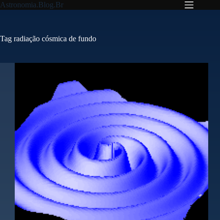
Pular
Astronomia.Blog.Br
para
o
conteúdo
Tag
radiação cósmica de fundo