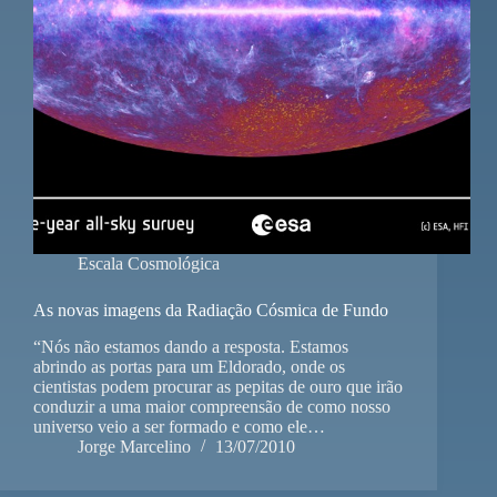
Escala Cosmológica
As novas imagens da Radiação Cósmica de Fundo
“Nós não estamos dando a resposta. Estamos
abrindo as portas para um Eldorado, onde os
cientistas podem procurar as pepitas de ouro que irão
conduzir a uma maior compreensão de como nosso
universo veio a ser formado e como ele…
Jorge Marcelino
13/07/2010