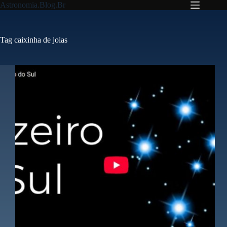
Pular
Astronomia.Blog.Br
para
o
conteúdo
Tag
caixinha de joias