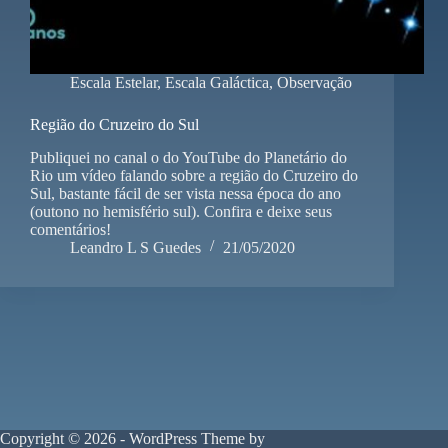
Escala Estelar
,
Escala Galáctica
,
Observação
Região do Cruzeiro do Sul
Publiquei no canal o do YouTube do Planetário do
Rio um vídeo falando sobre a região do Cruzeiro do
Sul, bastante fácil de ser vista nessa época do ano
(outono no hemisfério sul). Confira e deixe seus
comentários!
Leandro L S Guedes
21/05/2020
Copyright © 2026 - WordPress Theme by