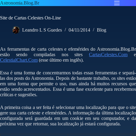
Pular
Astronomia.Blog.Br
para
o
Site de Cartas Celestes On-Line
conteúdo
Leandro L S Guedes
04/11/2014
Blog
As ferramentas de carta celestes e efemérides do Astronomia.Blog.Br
estão sendo compiladas nos sites
CartasCelestes.Com
CelestialChart.Com
(esse último em inglês).
Essa é uma forma de concentrarmos todas essas ferramentas e separá-
las dos posts do Astronomia. Depois de bastante trabalho, os sites estão
em uma forma que permite o uso, mas ainda há muitos recursos que
estão sendo acrescentados. Essa é uma fase excelente para recebermos
críticas e sugestões.
A primeira coisa a ser feita é selecionar uma localização para que o site
gere sua carta celeste e efemérides. A informação da última localização
configurada será guardada em um cookie em seu computador, e da
próxima vez que retornar, sua localização já estará configurada.