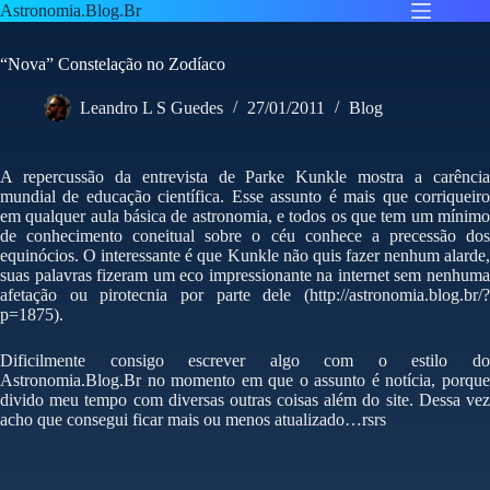
Pular
Astronomia.Blog.Br
para
o
“Nova” Constelação no Zodíaco
conteúdo
Leandro L S Guedes
27/01/2011
Blog
A repercussão da entrevista de Parke Kunkle mostra a carência
mundial de educação científica. Esse assunto é mais que corriqueiro
em qualquer aula básica de astronomia, e todos os que tem um mínimo
de conhecimento coneitual sobre o céu conhece a precessão dos
equinócios. O interessante é que Kunkle não quis fazer nenhum alarde,
suas palavras fizeram um eco impressionante na internet sem nenhuma
afetação ou pirotecnia por parte dele (http://astronomia.blog.br/?
p=1875).
Dificilmente consigo escrever algo com o estilo do
Astronomia.Blog.Br no momento em que o assunto é notícia, porque
divido meu tempo com diversas outras coisas além do site. Dessa vez
acho que consegui ficar mais ou menos atualizado…rsrs