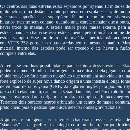
Os centros das duas estrelas estão separados por apenas 12 milhões de
quilômetros, uma distância muito pequena em escala estelar, de modo
que suas superfícies se superpõem. É muito comum em sistemas
binários, mesmo sem contato, quando uma estrela é maior que a outra,
haver troca de massas. A estrela maior perde massa externa para a
estrela maior, e chama-se essa estrela menor pelo dramático nome de
estrela vampira. Esse tipo de troca de matéria superficial não acontece
em VFTS 352 porque as duas estrelas tem o mesmo tamanho. Mas
material interno das estrelas pode ser trocado e até haver a fusão
completa entre elas.
Acredita-se em duas possibilidades para o futuro dessas estrelas. Elas
podem realmente fundir e dar origem a uma única estrela gigante, com
rápida rotação e forte campo magnético que terminará sua vida em uma
forte explosão de super nova dando origem a uma intensa e longa fonte
de emissão de raios gama (GRB, da sigla em inglês para
gamma-ray
burst
). Ou elas podem, cada uma, separadamente, também explodir em
super nova mas darem origem a um sistema duplo de buracos negros.
Teríamos dois buracos negros orbitando um centro de massa comum,
prato cheio para o pessoal que busca detectar ondas gravitacionais!
Algumas reportagens na internet chamaram essas estrela de
“siamesas”… eu prefiro a analogia com um beijo, porque irmãos
siameses nascem juntos, e, me parece, não há razão para supor que