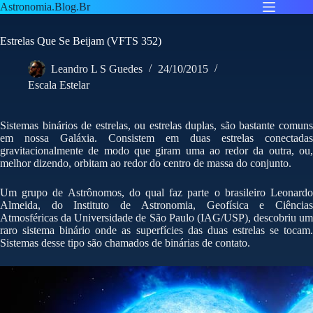
Pular
Astronomia.Blog.Br
para
o
Estrelas Que Se Beijam (VFTS 352)
conteúdo
Leandro L S Guedes
24/10/2015
Escala Estelar
Sistemas binários de estrelas, ou estrelas duplas, são bastante comuns
em nossa Galáxia. Consistem em duas estrelas conectadas
gravitacionalmente de modo que giram uma ao redor da outra, ou,
melhor dizendo, orbitam ao redor do centro de massa do conjunto.
Um grupo de Astrônomos, do qual faz parte o brasileiro Leonardo
Almeida, do Instituto de Astronomia, Geofísica e Ciências
Atmosféricas da Universidade de São Paulo (IAG/USP), descobriu um
raro sistema binário onde as superfícies das duas estrelas se tocam.
Sistemas desse tipo são chamados de binárias de contato.