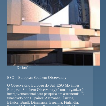
Dicionário
ESO – European Southern Observatory
O Observatório Europeu do Sul, ESO (do inglês
European Southern Observatory) é uma organização
intergovernamental para pesquisa em astronomia. É
financiado por 15 países: Alemanha, Áustria,
Bélgica, Brasil, Dinamarca, Espanha, Finlândia,