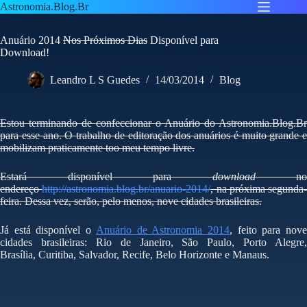
Pular
Astronomia.Blog.Br
para
o
Anuário 2014
Nos Próximos Dias
Disponível para
conteúdo
Download!
Leandro L S Guedes
14/03/2014
Blog
Estou terminando de confeccionar o Anuário do Astronomia.Blog.Br
para esse ano. O trabalho de editoração dos anuários é muito grande e
mobilizam praticamente too meu tempo livre.
Estará disponível para
download
no
endereço
http://astronomia.blog.br/anuario-2014/
, na próxima segunda-
feira. Dessa vez, serão, pelo menos, nove cidades brasileiras.
Já está disponível o
Anuário de Astronomia 2014
, feito para nov
cidades brasileiras: Rio de Janeiro, São Paulo, Porto Alegre,
Brasília, Curitiba, Salvador, Recife, Belo Horizonte e Manaus.