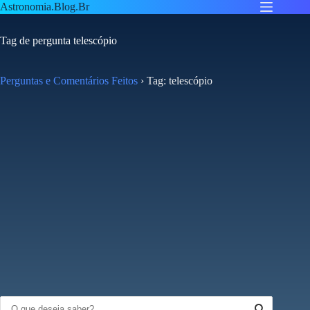
Pular
Astronomia.Blog.Br
para
o
Tag de pergunta
telescópio
conteúdo
Perguntas e Comentários Feitos
›
Tag: telescópio