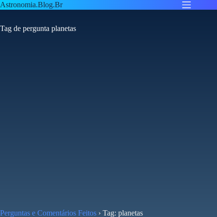
Pular
Astronomia.Blog.Br
para
o
Tag de pergunta
planetas
conteúdo
Perguntas e Comentários Feitos
›
Tag: planetas