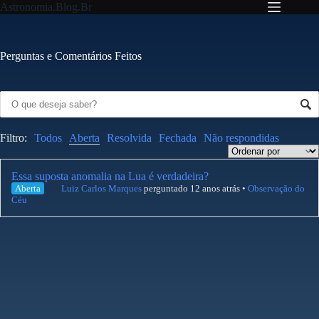
Pular
Astronomia.Blog.Br
para
o
conteúdo
Perguntas e Comentários Feitos
Filtro:
Todos
Aberta
Resolvida
Fechada
Não respondidas
Essa suposta anomalia na Lua é verdadeira?
Aberta
Luiz Carlos Marques
perguntado 12 anos atrás
•
Observação do
Céu