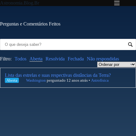
Pular
Astronomia.Blog.Br
para
o
conteúdo
Perguntas e Comentários Feitos
Filtro:
Todos
Aberta
Resolvida
Fechada
Não respondidas
Lista das estrelas e suas respectivas distâncias da Terra?
Aberta
Washington
perguntado 12 anos atrás
•
Astrofísica