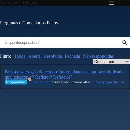
Pular
Astronomia.Blog.Br
para
o
conteúdo
Perguntas e Comentários Feitos
Filtro:
Todos
Aberta
Resolvida
Fechada
Não respondidas
Para a observação do céu profundo, planetas e lua, seria indicado
qual telescópio? Refletor? Refractor?
Respondido
francielelb
perguntado 12 anos atrás
•
Observação do Céu