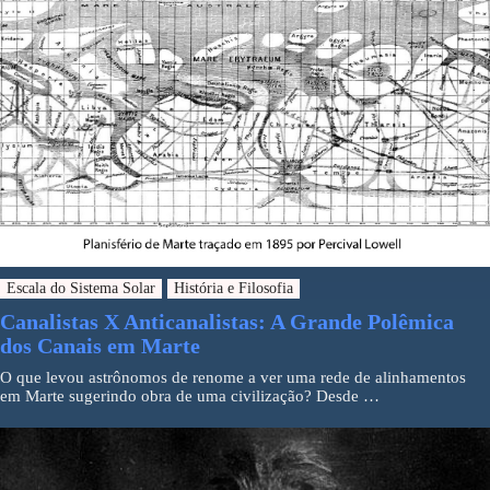
Escala do Sistema Solar
História e Filosofia
Canalistas X Anticanalistas: A Grande Polêmica
dos Canais em Marte
O que levou astrônomos de renome a ver uma rede de alinhamentos
em Marte sugerindo obra de uma civilização? Desde …