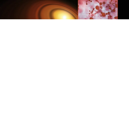
Escala Estelar
Escala Galáctica
Primeira Detecção De Metanol Num Disco de
Formação Planetária
Um grupo de astrônomos utilizando telescópios do observatório ALMA
(Atacama Large Millimeter/Submillimeter Array) observou a presença
de metanol em forma gasosa (CH3OH) …