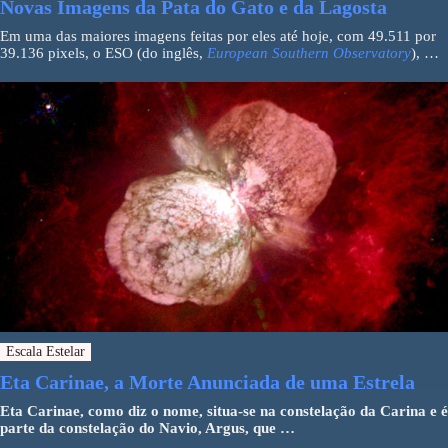
Novas Imagens da Pata do Gato e da Lagosta
Em uma das maiores imagens feitas por eles até hoje, com 49.511 por
39.136 pixels, o ESO (do inglês,
European Southern Observatory
), …
Escala Estelar
Eta Carinae, a Morte Anunciada de uma Estrela
Eta Carinae, como diz o nome, situa-se na constelação da Carina e é
parte da constelação do Navio, Argus, que …