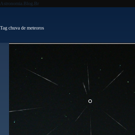
Pular
Astronomia.Blog.Br
para
o
conteúdo
Tag
chuva de meteoros