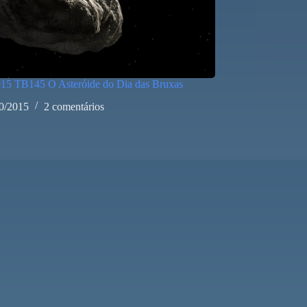
015 TB145 O Asteróide do Dia das Bruxas
0/2015
2 comentários