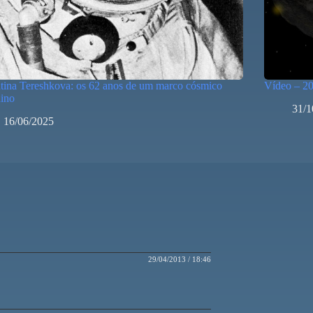
tina Tereshkova: os 62 anos de um marco cósmico
Vídeo – 2
nino
31/1
16/06/2025
29/04/2013 / 18:46