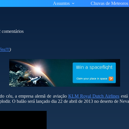
Assuntos
Chuvas de Meteoros
2 comentários
ns!!!
)
 do céu, a empresa alemã de aviação
KLM Royal Dutch Airlines
está
xplodir. O balão será lançado dia 22 de abril de 2013 no deserto de Ne