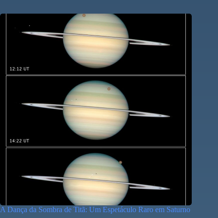
A Dança da Sombra de Titã: Um Espetáculo Raro em Saturno