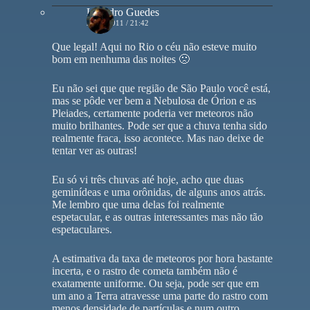
Leandro Guedes
23/10/2011 / 21:42
Que legal! Aqui no Rio o céu não esteve muito
bom em nenhuma das noites 🙁
Eu não sei que que região de São Paulo você está,
mas se pôde ver bem a Nebulosa de Órion e as
Pleiades, certamente poderia ver meteoros não
muito brilhantes. Pode ser que a chuva tenha sido
realmente fraca, isso acontece. Mas nao deixe de
tentar ver as outras!
Eu só vi três chuvas até hoje, acho que duas
geminídeas e uma orônidas, de alguns anos atrás.
Me lembro que uma delas foi realmente
espetacular, e as outras interessantes mas não tão
espetaculares.
A estimativa da taxa de meteoros por hora bastante
incerta, e o rastro de cometa também não é
exatamente uniforme. Ou seja, pode ser que em
um ano a Terra atravesse uma parte do rastro com
menos densidade de partículas e num outro