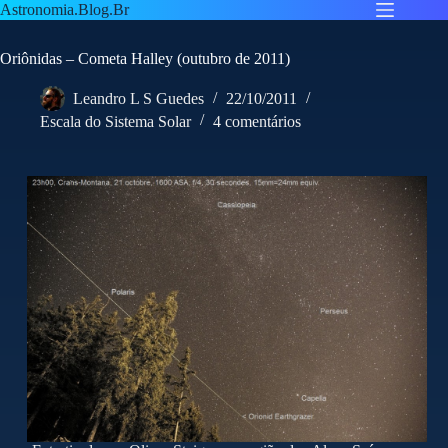
Pular
Astronomia.Blog.Br
para
o
Oriônidas – Cometa Halley (outubro de 2011)
conteúdo
Leandro L S Guedes
22/10/2011
Escala do Sistema Solar
4 comentários