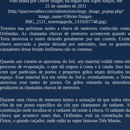
Foto tirada por Oliver Staiger, na região dos Alpes Suíços, em
21 de outubro de 2011
(http://spaceweather.com/submissions/large_image_popup.php?
image_name=Olivier-Staiger-
IMG_2121_tonemappeds_1319267748.jpg)
Teremos nas próximas noites a chuva de meteoros conhecida como
Oriônidas. As chamadas chuvas de meteoros acontecem quando a
Terra atravessa o rastro deixado geralmente por um cometa. Existe
chuva associada a poeira deixada por asteroides, mas os grandes
causadores desse bonito fenômeno são os cometas.
Quando um cometa se aproxima do Sol, seu material volátil entra em
processo de evaporação, o que dá origem à coma e à cauda. Isso faz
com que partículas de poeira e pequenos grãos sejam deixados no
espaço. Esse material fica em orbita do Sol e, eventualmente, a Terra
atravessa esse rastro de poeira. Os grãos entrando na atmosfera
produzem as chamadas chuvas de meteoros.
Durante uma chuva de meteoros temos a sensação de que todos eles
vêm de um ponto específico do céu que chamamos de radiante. A
constelação onde localiza-se o radiante dá nome à chuva. O radiante da
chuva que acontece esses dias, Oriônidas, está na constelação do
Órion, o grande caçador, onde estão as super famosas Três Marias.