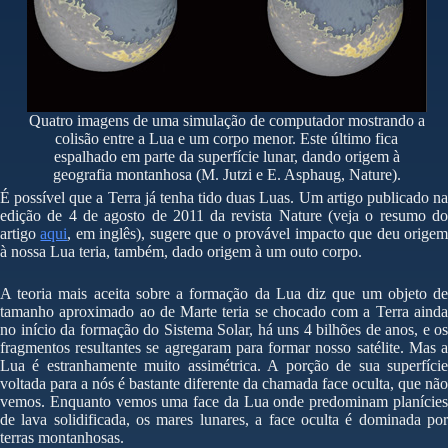
Quatro imagens de uma simulação de computador mostrando a
colisão entre a Lua e um corpo menor. Este último fica
espalhado em parte da superfície lunar, dando origem à
geografia montanhosa (M. Jutzi e E. Asphaug, Nature).
É possível que a Terra já tenha tido duas Luas. Um artigo publicado na
edição de 4 de agosto de 2011 da revista Nature (veja o resumo do
artigo
aqui
, em inglês), sugere que o provável impacto que deu orige
à nossa Lua teria, também, dado origem à um outo corpo.
A teoria mais aceita sobre a formação da Lua diz que um objeto de
tamanho aproximado ao de Marte teria se chocado com a Terra ainda
no início da formação do Sistema Solar, há uns 4 bilhões de anos, e os
fragmentos resultantes se agregaram para formar nosso satélite. Mas a
Lua é estranhamente muito assimétrica. A porção de sua superfície
voltada para a nós é bastante diferente da chamada face oculta, que não
vemos. Enquanto vemos uma face da Lua onde predominam planícies
de lava solidificada, os mares lunares, a face oculta é dominada por
terras montanhosas.