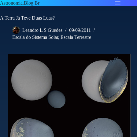
Pular
Astronomia.Blog.Br
para
o
A Terra Já Teve Duas Luas?
conteúdo
Leandro L S Guedes
09/09/2011
Escala do Sistema Solar
,
Escala Terrestre